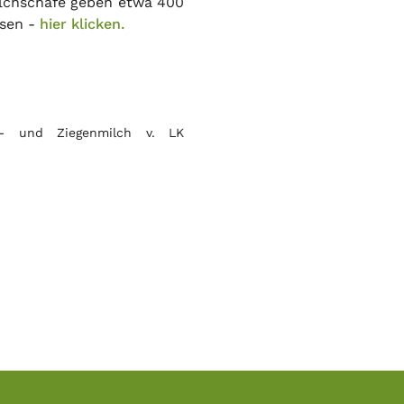
ilchschafe geben etwa 400
sen -
hier klicken.
f- und Ziegenmilch v. LK