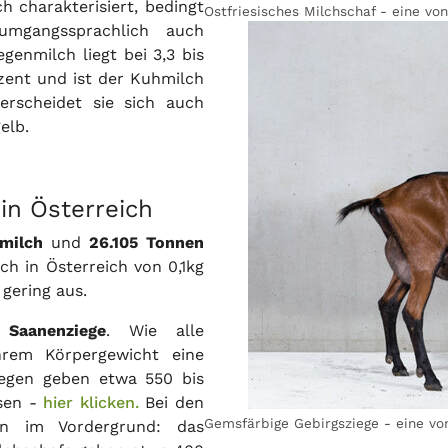
 charakterisiert, bedingt
Ostfriesisches Milchschaf - eine vo
mgangssprachlich auch
genmilch liegt bei 3,3 bis
ozent und ist der Kuhmilch
erscheidet sie sich auch
elb.
in Österreich
milch
und
26.105 Tonnen
ch in Österreich von 0,1kg
 gering aus.
e
Saanenziege
. Wie alle
ihrem Körpergewicht eine
ziegen geben etwa 550 bis
sen -
hier klicken.
Bei den
Gemsfärbige Gebirgsziege - eine von
n im Vordergrund: das