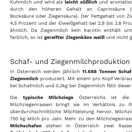
Kuhmilch und wird als
leicht süßlich
und aromatisch
durch den höheren Gehalt an Caprinsäure (u
Bocksäure oder Ziegensäure). Der Fettgehalt von Zie
4,5 Prozent und der Eiweißgehalt bei 2,9 bis 3,8 Pr
ähnlich. Da Ziegenmilch kein Karotin enthält unt
farblich, so ist
gereifter Ziegenkäse weiß
und nicht g
Schaf- und Ziegenmilchproduktion 
In Österreich werden jährlich
11.688 Tonnen Schaf
Ziegenmilch
produziert. Mit einem pro Kopf Verbrau
bei Schafmilch und 0,3kg bei Ziegenmilch fällt dieser
Die
typische Milchziege
Österreichs ist di
Milchziegenrassen bringt sie im Verhältnis zu 
überdurchschnittliche Milchleistung hervor. Milch
750 kg Milch pro Jahr. Mehr zu den Milchziegenras
Milchschafen
stehen in Österreich zwei Rasse