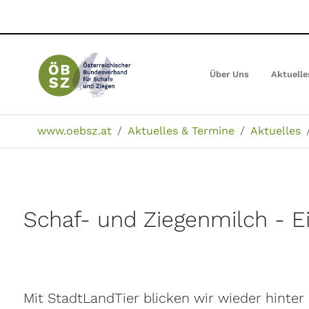
Zum
Hauptinhalt
springen
Über Uns
Aktuelle
Sie sind hier:
www.oebsz.at
Aktuelles & Termine
Aktuelles
Schaf- und Ziegenmilch - E
Mit StadtLandTier blicken wir wieder hinter 