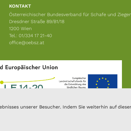
KONTAKT
Österreichischer Bundesverband für Schafe und Ziege
Dresdner Straße 89/B1/18
1200 Wien
Tel.: 01/334 17 21-40
office@oebsz.at
bnisses unserer Besucher. Indem Sie weiterhin auf dieser 