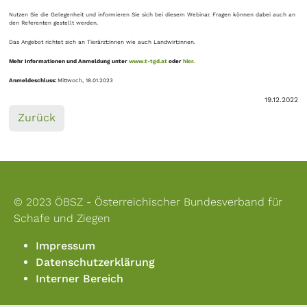
Nutzen Sie die Gelegenheit und informieren Sie sich bei diesem Webinar. Fragen können dabei auch an
den Referenten gestellt werden.
Das Angebot richtet sich an Tierärzt:innen wie auch Landwirt:innen.
Mehr Informationen und Anmeldung unter
www.t-tgd.at
oder
hier.
Anmeldeschluss:
Mittwoch, 18.01.2023
19.12.2022
Zurück
© 2023 ÖBSZ - Österreichischer Bundesverband für
Schafe und Ziegen
Impressum
Datenschutzerklärung
Interner Bereich