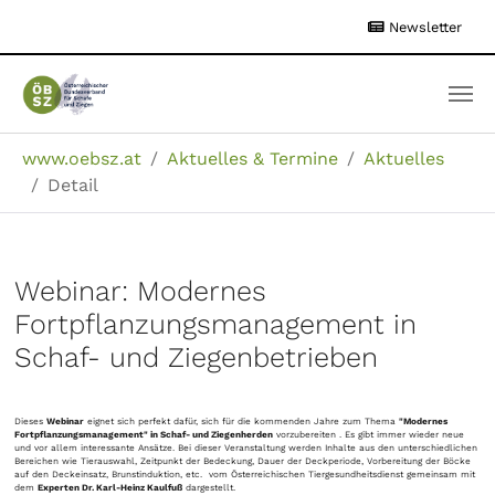
Zum
Newsletter
Hauptinhalt
springen
Sie sind hier:
www.oebsz.at
Aktuelles & Termine
Aktuelles
Detail
Webinar: Modernes
Fortpflanzungsmanagement in
Schaf- und Ziegenbetrieben
Dieses
Webinar
eignet sich perfekt dafür, sich für die kommenden Jahre zum Thema
"Modernes
Fortpflanzungsmanagement" in Schaf- und Ziegenherden
vorzubereiten . Es gibt immer wieder neue
und vor allem interessante Ansätze. Bei dieser Veranstaltung werden Inhalte aus den unterschiedlichen
Bereichen wie Tierauswahl, Zeitpunkt der Bedeckung, Dauer der Deckperiode, Vorbereitung der Böcke
auf den Deckeinsatz, Brunstinduktion, etc. vom Österreichischen Tiergesundheitsdienst gemeinsam mit
dem
Experten Dr. Karl-Heinz Kaulfuß
dargestellt.