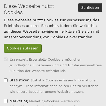
Diese Webseite nutzt
KONTAKT
Schließen
Cookies
Österreichischer Bundesverband für Schafe und
Ziegen
Diese Webseite nutzt Cookies zur Verbesserung des
Dresdner Straße 89/B1/18
Erlebnisses unserer Besucher. Indem Sie weiterhin
1200 Wien
auf dieser Webseite navigieren, erklären Sie sich mit
Tel.: 01/334 17 21-40
unserer Verwendung von Cookies einverstanden.
office@oebsz.at
Essenziell
Essenzielle Cookies ermöglichen
grundlegende Funktionen und sind für die einwandfreie
Funktion der Website erforderlich.
Statistiken
Statistik Cookies erfassen Informationen
anonym. Diese Informationen helfen uns zu verstehen,
wie unsere Besucher unsere Website nutzen.
Marketing
Marketing-Cookies werden von