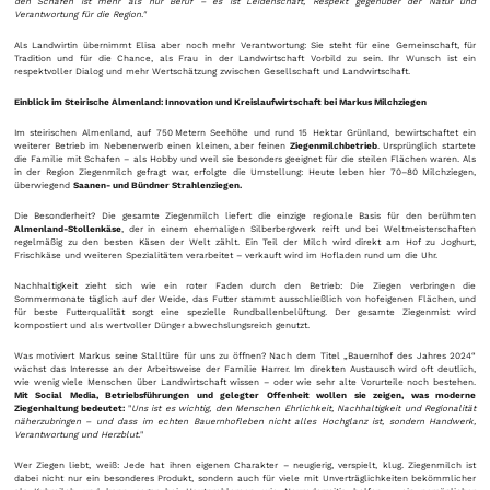
den Schafen ist mehr als nur Beruf – es ist Leidenschaft, Respekt gegenüber der Natur und
Verantwortung für die Region."
Als Landwirtin übernimmt Elisa aber noch mehr Verantwortung: Sie steht für eine Gemeinschaft, für
Tradition und für die Chance, als Frau in der Landwirtschaft Vorbild zu sein. Ihr Wunsch ist ein
respektvoller Dialog und mehr Wertschätzung zwischen Gesellschaft und Landwirtschaft.
Einblick im Steirische Almenland: Innovation und Kreislaufwirtschaft bei Markus Milchziegen
Im steirischen Almenland, auf 750 Metern Seehöhe und rund 15 Hektar Grünland, bewirtschaftet ein
weiterer Betrieb im Nebenerwerb einen kleinen, aber feinen
Ziegenmilchbetrieb
. Ursprünglich startete
die Familie mit Schafen – als Hobby und weil sie besonders geeignet für die steilen Flächen waren. Als
in der Region Ziegenmilch gefragt war, erfolgte die Umstellung: Heute leben hier 70–80 Milchziegen,
überwiegend
Saanen- und Bündner Strahlenziegen.
Die Besonderheit? Die gesamte Ziegenmilch liefert die einzige regionale Basis für den berühmten
Almenland-Stollenkäse
, der in einem ehemaligen Silberbergwerk reift und bei Weltmeisterschaften
regelmäßig zu den besten Käsen der Welt zählt. Ein Teil der Milch wird direkt am Hof zu Joghurt,
Frischkäse und weiteren Spezialitäten verarbeitet – verkauft wird im Hofladen rund um die Uhr.
Nachhaltigkeit zieht sich wie ein roter Faden durch den Betrieb: Die Ziegen verbringen die
Sommermonate täglich auf der Weide, das Futter stammt ausschließlich von hofeigenen Flächen, und
für beste Futterqualität sorgt eine spezielle Rundballenbelüftung. Der gesamte Ziegenmist wird
kompostiert und als wertvoller Dünger abwechslungsreich genutzt.
Was motiviert Markus seine Stalltüre für uns zu öffnen? Nach dem Titel „Bauernhof des Jahres 2024“
wächst das Interesse an der Arbeitsweise der Familie Harrer. Im direkten Austausch wird oft deutlich,
wie wenig viele Menschen über Landwirtschaft wissen – oder wie sehr alte Vorurteile noch bestehen.
Mit Social Media, Betriebsführungen und gelegter Offenheit wollen sie zeigen, was moderne
Ziegenhaltung bedeutet:
"
Uns ist es wichtig, den Menschen Ehrlichkeit, Nachhaltigkeit und Regionalität
näherzubringen – und dass im echten Bauernhofleben nicht alles Hochglanz ist, sondern Handwerk,
Verantwortung und Herzblut.
"
Wer Ziegen liebt, weiß: Jede hat ihren eigenen Charakter – neugierig, verspielt, klug. Ziegenmilch ist
dabei nicht nur ein besonderes Produkt, sondern auch für viele mit Unverträglichkeiten bekömmlicher