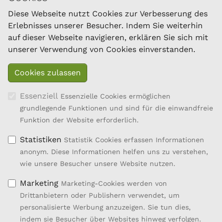
Österreichischer Bundesverband für Schafe und
Ziegen
Diese Webseite nutzt Cookies zur Verbesserung des
Dresdner Straße 89/B1/18
Erlebnisses unserer Besucher. Indem Sie weiterhin
1200 Wien
auf dieser Webseite navigieren, erklären Sie sich mit
Tel.: 01/334 17 21-40
unserer Verwendung von Cookies einverstanden.
office@oebsz.at
Essenziell
Essenzielle Cookies ermöglichen
grundlegende Funktionen und sind für die einwandfreie
Funktion der Website erforderlich.
Statistiken
Statistik Cookies erfassen Informationen
anonym. Diese Informationen helfen uns zu verstehen,
wie unsere Besucher unsere Website nutzen.
Marketing
Marketing-Cookies werden von
Drittanbietern oder Publishern verwendet, um
personalisierte Werbung anzuzeigen. Sie tun dies,
Entwicklung des ländlichen Raums
indem sie Besucher über Websites hinweg verfolgen.