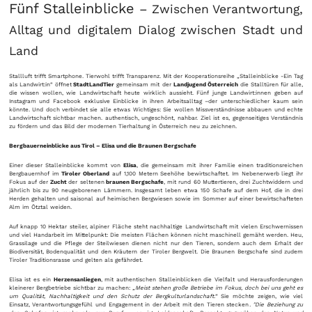
Fünf Stalleinblicke
– Zwischen Verantwortung,
Alltag und digitalem Dialog zwischen Stadt und
Land
Stallluft trifft Smartphone. Tierwohl trifft Transparenz. Mit der Kooperationsreihe „Stalleinblicke -Ein Tag
als Landwirt:in“ öffnet
StadtLandTier
gemeinsam mit der
Landjugend Österreich
die Stalltüren für alle,
die wissen wollen, wie Landwirtschaft heute wirklich aussieht. Fünf junge Landwirt:innen geben auf
Instagram und Facebook exklusive Einblicke in ihren Arbeitsalltag –der unterschiedlicher kaum sein
könnte. Und doch verbindet sie alle etwas Wichtiges: Sie wollen Missverständnisse abbauen und echte
Landwirtschaft sichtbar machen. authentisch, ungeschönt, nahbar. Ziel ist es, gegenseitiges Verständnis
zu fördern und das Bild der modernen Tierhaltung in Österreich neu zu zeichnen.
Bergbauerneinblicke aus Tirol – Elisa und die Braunen Bergschafe
Einer dieser Stalleinblicke kommt von
Elisa
, die gemeinsam mit ihrer Familie einen traditionsreichen
Bergbauernhof im
Tiroler Oberland
auf 1,100 Metern Seehöhe bewirtschaftet. Im Nebenerwerb liegt ihr
Fokus auf der
Zucht
der seltenen
braunen Bergschafe
, mit rund 60 Muttertieren, drei Zuchtwiddern und
jährlich bis zu 90 neugeborenen Lämmern. Insgesamt leben etwa 150 Schafe auf dem Hof, die in drei
Herden gehalten und saisonal auf heimischen Bergwiesen sowie im Sommer auf einer bewirtschafteten
Alm im Ötztal weiden.
Auf knapp 10 Hektar steiler, alpiner Fläche steht nachhaltige Landwirtschaft mit vielen Erschwernissen
und viel Handarbeit im Mittelpunkt: Die meisten Flächen können nicht maschinell gemäht werden. Heu,
Grassilage und die Pflege der Steilwiesen dienen nicht nur den Tieren, sondern auch dem Erhalt der
Biodiversität, Bodenqualität und den Kräutern der Tiroler Bergwelt. Die Braunen Bergschafe sind zudem
Tiroler Traditionsrasse und gelten als gefährdet.
Elisa ist es ein
Herzensanliegen
, mit authentischen Stalleinblicken die Vielfalt und Herausforderungen
kleinerer Bergbetriebe sichtbar zu machen:
„Meist stehen große Betriebe im Fokus, doch bei uns geht es
um Qualität, Nachhaltigkeit und den Schutz der Bergkulturlandschaft.“
Sie möchte zeigen, wie viel
Einsatz, Verantwortungsgefühl und Engagement in der Arbeit mit den Tieren stecken
. "Die Beziehung zu