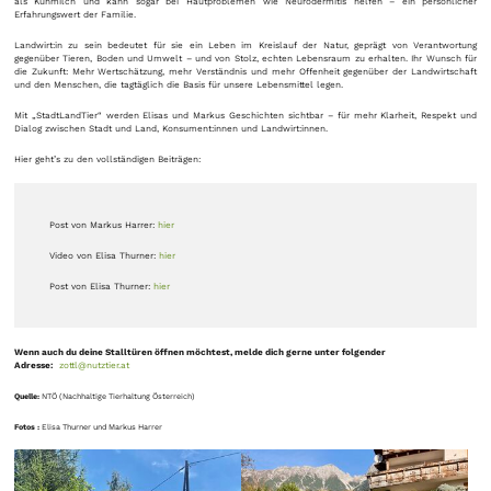
als Kuhmilch und kann sogar bei Hautproblemen wie Neurodermitis helfen – ein persönlicher
Erfahrungswert der Familie.
Landwirt:in zu sein bedeutet für sie ein Leben im Kreislauf der Natur, geprägt von Verantwortung
gegenüber Tieren, Boden und Umwelt – und von Stolz, echten Lebensraum zu erhalten. Ihr Wunsch für
die Zukunft: Mehr Wertschätzung, mehr Verständnis und mehr Offenheit gegenüber der Landwirtschaft
und den Menschen, die tagtäglich die Basis für unsere Lebensmittel legen.
Mit „StadtLandTier“ werden Elisas und Markus Geschichten sichtbar – für mehr Klarheit, Respekt und
Dialog zwischen Stadt und Land, Konsument:innen und Landwirt:innen.
Hier geht’s zu den vollständigen Beiträgen:
Post von Markus Harrer:
hier
Video von Elisa Thurner:
hier
Post von Elisa Thurner:
hier
Wenn auch du deine Stalltüren öffnen möchtest, melde dich gerne unter folgender
Adresse:
zottl
@nutztier.at
Quelle:
NTÖ (Nachhaltige Tierhaltung Österreich)
Fotos :
Elisa Thurner und Markus Harrer