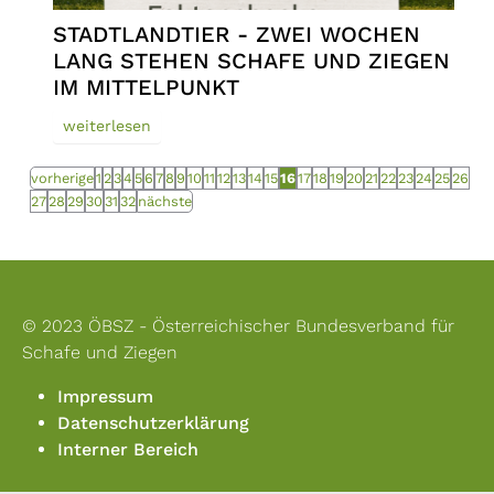
STADTLANDTIER - ZWEI WOCHEN
LANG STEHEN SCHAFE UND ZIEGEN
IM MITTELPUNKT
weiterlesen
vorherige
1
2
3
4
5
6
7
8
9
10
11
12
13
14
15
16
17
18
19
20
21
22
23
24
25
26
27
28
29
30
31
32
nächste
© 2023 ÖBSZ - Österreichischer Bundesverband für
Schafe und Ziegen
Impressum
Datenschutzerklärung
Interner Bereich