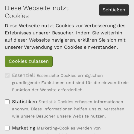
Diese Webseite nutzt
KONTAKT
Schließen
Cookies
Österreichischer Bundesverband für Schafe und
Ziegen
Diese Webseite nutzt Cookies zur Verbesserung des
Dresdner Straße 89/B1/18
Erlebnisses unserer Besucher. Indem Sie weiterhin
1200 Wien
auf dieser Webseite navigieren, erklären Sie sich mit
Tel.: 01/334 17 21-40
unserer Verwendung von Cookies einverstanden.
office@oebsz.at
Essenziell
Essenzielle Cookies ermöglichen
grundlegende Funktionen und sind für die einwandfreie
Funktion der Website erforderlich.
Statistiken
Statistik Cookies erfassen Informationen
anonym. Diese Informationen helfen uns zu verstehen,
wie unsere Besucher unsere Website nutzen.
Marketing
Marketing-Cookies werden von