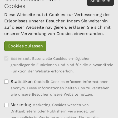
Schließen
Cookies
Österreichischer Bundesverband für Schafe und
Ziegen
Diese Webseite nutzt Cookies zur Verbesserung des
Dresdner Straße 89/B1/18
Erlebnisses unserer Besucher. Indem Sie weiterhin
1200 Wien
auf dieser Webseite navigieren, erklären Sie sich mit
Tel.: 01/334 17 21-40
unserer Verwendung von Cookies einverstanden.
office@oebsz.at
Essenziell
Essenzielle Cookies ermöglichen
grundlegende Funktionen und sind für die einwandfreie
Funktion der Website erforderlich.
Statistiken
Statistik Cookies erfassen Informationen
anonym. Diese Informationen helfen uns zu verstehen,
wie unsere Besucher unsere Website nutzen.
Marketing
Marketing-Cookies werden von
Drittanbietern oder Publishern verwendet, um
personalisierte Werbung anzuzeigen. Sie tun dies,