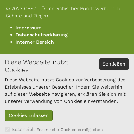
© 2023 ÖBSZ - Österreichischer Bundesverband für
Schafe und Ziegen
Impressum
Datenschutzerklärung
Interner Bereich
Diese Webseite nutzt
KONTAKT
Schließen
Cookies
Österreichischer Bundesverband für Schafe und
Ziegen
Diese Webseite nutzt Cookies zur Verbesserung des
Dresdner Straße 89/B1/18
Erlebnisses unserer Besucher. Indem Sie weiterhin
1200 Wien
auf dieser Webseite navigieren, erklären Sie sich mit
Tel.: 01/334 17 21-40
unserer Verwendung von Cookies einverstanden.
office@oebsz.at
Essenziell
Essenzielle Cookies ermöglichen