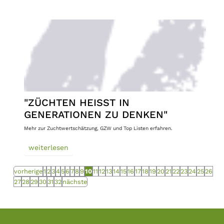
"ZÜCHTEN HEISST IN G
ENERATIONEN ZU DENKEN"
Mehr zur Zuchtwertschätzung, GZW und Top Listen erfahren.
weiterlesen
vorherige
1
2
3
4
5
6
7
8
9
10
11
12
13
14
15
16
17
18
19
20
21
22
23
24
25
26
27
28
29
30
31
32
nächste