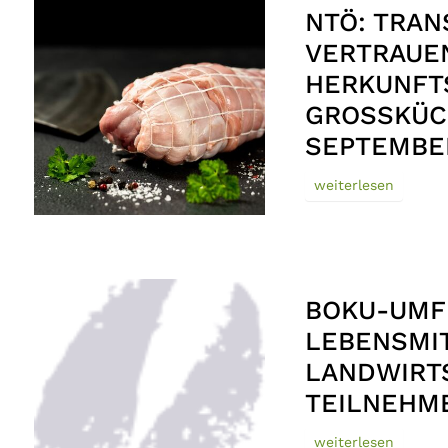
NTÖ: TRA
VERTRAUE
HERKUNFT
GROSSKÜCH
EPTEMBER
weiterlesen
BOKU-UMF
LEBENSMIT
LANDWIRTS
TEILNEHM
weiterlesen