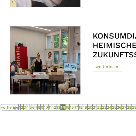
KONSUMDIA
HEIMISCH
ZUKUNFTS
weiterlesen
vorherige
1
2
3
4
5
6
7
8
9
10
11
12
13
14
15
16
17
18
19
20
21
22
23
24
25
26
27
28
2