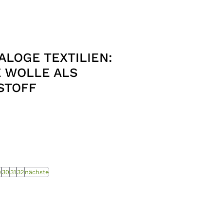
LOGE TEXTILIEN:
E WOLLE ALS
STOFF
9
30
31
32
nächste