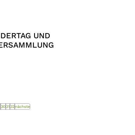
NDERTAG UND
VERSAMMLUNG
9
30
31
32
nächste