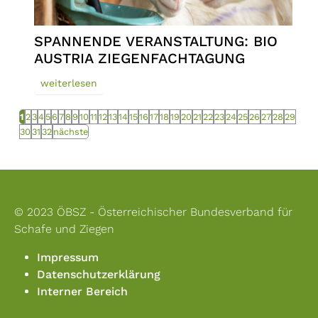
SPANNENDE VERANSTALTUNG: BIO
AUSTRIA ZIEGENFACHTAGUNG
weiterlesen
1
2
3
4
5
6
7
8
9
10
11
12
13
14
15
16
17
18
19
20
21
22
23
24
25
26
27
28
29
30
31
32
nächste
© 2023 ÖBSZ - Österreichischer Bundesverband für
Schafe und Ziegen
Impressum
Datenschutzerklärung
Interner Bereich