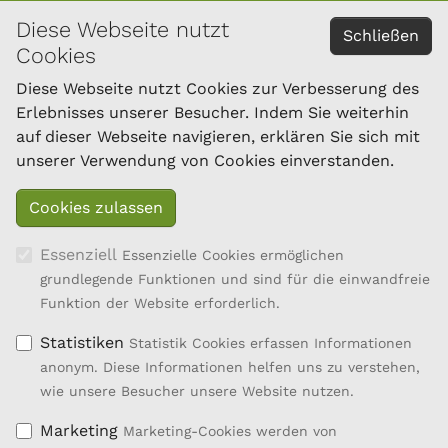
Diese Webseite nutzt
KONTAKT
Schließen
Cookies
Österreichischer Bundesverband für Schafe und
Ziegen
Diese Webseite nutzt Cookies zur Verbesserung des
Dresdner Straße 89/B1/18
Erlebnisses unserer Besucher. Indem Sie weiterhin
1200 Wien
auf dieser Webseite navigieren, erklären Sie sich mit
Tel.: 01/334 17 21-40
unserer Verwendung von Cookies einverstanden.
office@oebsz.at
Essenziell
Essenzielle Cookies ermöglichen
grundlegende Funktionen und sind für die einwandfreie
Funktion der Website erforderlich.
Statistiken
Statistik Cookies erfassen Informationen
anonym. Diese Informationen helfen uns zu verstehen,
wie unsere Besucher unsere Website nutzen.
Marketing
Marketing-Cookies werden von