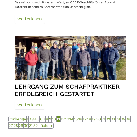
Das sei von unschätzbarem Wert, so ÖBSZ-Geschäftsführer Roland
Taferner in seinem Kommentar zum Jahresbeginn.
weiterlesen
LEHRGANG ZUM SCHAFPRAKTIKER
ERFOLGREICH GESTARTET
weiterlesen
vorherige
1
2
3
4
5
6
7
8
9
10
11
12
13
14
15
16
17
18
19
20
21
22
23
24
25
26
27
28
29
30
31
32
nächste