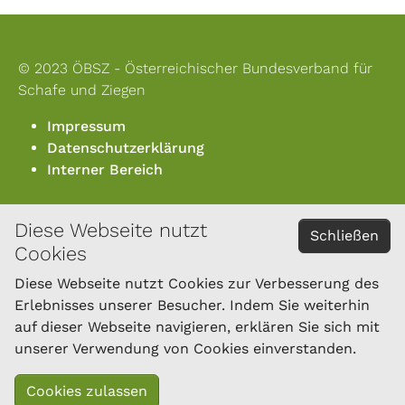
© 2023 ÖBSZ - Österreichischer Bundesverband für
Schafe und Ziegen
Impressum
Datenschutzerklärung
Interner Bereich
Diese Webseite nutzt
KONTAKT
Schließen
Cookies
Österreichischer Bundesverband für Schafe und
Ziegen
Diese Webseite nutzt Cookies zur Verbesserung des
Dresdner Straße 89/B1/18
Erlebnisses unserer Besucher. Indem Sie weiterhin
1200 Wien
auf dieser Webseite navigieren, erklären Sie sich mit
Tel.: 01/334 17 21-40
unserer Verwendung von Cookies einverstanden.
office@oebsz.at