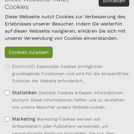
Schließen
Cookies
Österreichischer Bundesverband für Schafe und
Ziegen
Diese Webseite nutzt Cookies zur Verbesserung des
Dresdner Straße 89/B1/18
Erlebnisses unserer Besucher. Indem Sie weiterhin
1200 Wien
auf dieser Webseite navigieren, erklären Sie sich mit
Tel.: 01/334 17 21-40
unserer Verwendung von Cookies einverstanden.
office@oebsz.at
Essenziell
Essenzielle Cookies ermöglichen
grundlegende Funktionen und sind für die einwandfreie
Funktion der Website erforderlich.
Statistiken
Statistik Cookies erfassen Informationen
anonym. Diese Informationen helfen uns zu verstehen,
wie unsere Besucher unsere Website nutzen.
Marketing
Marketing-Cookies werden von
Drittanbietern oder Publishern verwendet, um
personalisierte Werbung anzuzeigen. Sie tun dies,