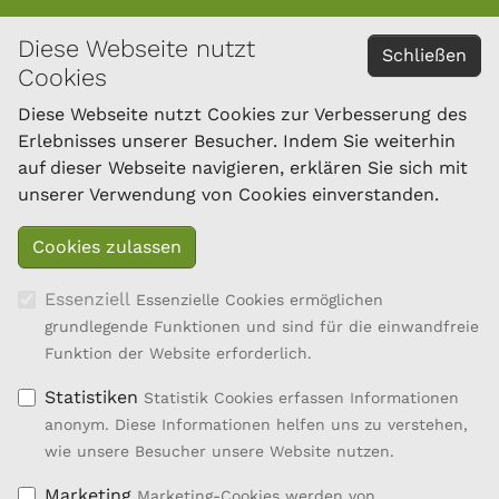
Diese Webseite nutzt
KONTAKT
Schließen
Cookies
Österreichischer Bundesverband für Schafe und
Ziegen
Diese Webseite nutzt Cookies zur Verbesserung des
Dresdner Straße 89/B1/18
Erlebnisses unserer Besucher. Indem Sie weiterhin
1200 Wien
auf dieser Webseite navigieren, erklären Sie sich mit
Tel.: 01/334 17 21-40
unserer Verwendung von Cookies einverstanden.
office@oebsz.at
Essenziell
Essenzielle Cookies ermöglichen
grundlegende Funktionen und sind für die einwandfreie
Funktion der Website erforderlich.
Statistiken
Statistik Cookies erfassen Informationen
anonym. Diese Informationen helfen uns zu verstehen,
wie unsere Besucher unsere Website nutzen.
Marketing
Marketing-Cookies werden von