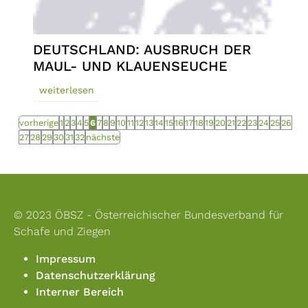
DEUTSCHLAND: AUSBRUCH DER
MAUL- UND KLAUENSEUCHE
weiterlesen
vorherige
1
2
3
4
5
6
7
8
9
10
11
12
13
14
15
16
17
18
19
20
21
22
23
24
25
26
27
28
29
30
31
32
nächste
© 2023 ÖBSZ - Österreichischer Bundesverband für
Schafe und Ziegen
Impressum
Datenschutzerklärung
Interner Bereich