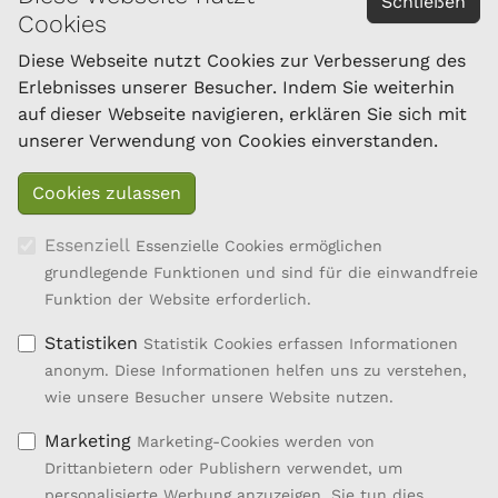
Schließen
Cookies
Österreichischer Bundesverband für Schafe und
Ziegen
Diese Webseite nutzt Cookies zur Verbesserung des
Dresdner Straße 89/B1/18
Erlebnisses unserer Besucher. Indem Sie weiterhin
1200 Wien
auf dieser Webseite navigieren, erklären Sie sich mit
Tel.: 01/334 17 21-40
unserer Verwendung von Cookies einverstanden.
office@oebsz.at
Essenziell
Essenzielle Cookies ermöglichen
grundlegende Funktionen und sind für die einwandfreie
Funktion der Website erforderlich.
Statistiken
Statistik Cookies erfassen Informationen
anonym. Diese Informationen helfen uns zu verstehen,
wie unsere Besucher unsere Website nutzen.
Marketing
Marketing-Cookies werden von
Drittanbietern oder Publishern verwendet, um
personalisierte Werbung anzuzeigen. Sie tun dies,