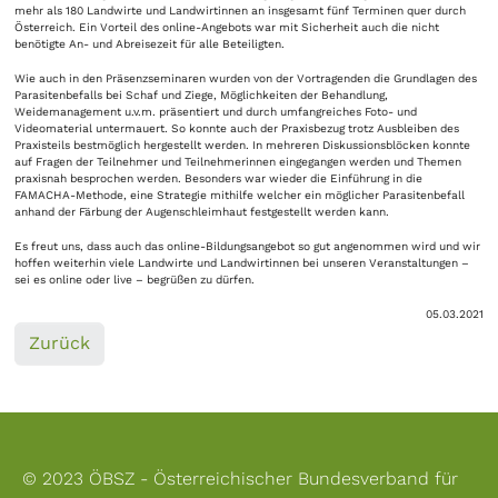
mehr als 180 Landwirte und Landwirtinnen an insgesamt fünf Terminen quer durch
Österreich. Ein Vorteil des online-Angebots war mit Sicherheit auch die nicht
benötigte An- und Abreisezeit für alle Beteiligten.
Wie auch in den Präsenzseminaren wurden von der Vortragenden die Grundlagen des
Parasitenbefalls bei Schaf und Ziege, Möglichkeiten der Behandlung,
Weidemanagement u.v.m. präsentiert und durch umfangreiches Foto- und
Videomaterial untermauert. So konnte auch der Praxisbezug trotz Ausbleiben des
Praxisteils bestmöglich hergestellt werden. In mehreren Diskussionsblöcken konnte
auf Fragen der Teilnehmer und Teilnehmerinnen eingegangen werden und Themen
praxisnah besprochen werden. Besonders war wieder die Einführung in die
FAMACHA-Methode, eine Strategie mithilfe welcher ein möglicher Parasitenbefall
anhand der Färbung der Augenschleimhaut festgestellt werden kann.
Es freut uns, dass auch das online-Bildungsangebot so gut angenommen wird und wir
hoffen weiterhin viele Landwirte und Landwirtinnen bei unseren Veranstaltungen –
sei es online oder live – begrüßen zu dürfen.
05.03.2021
Zurück
© 2023 ÖBSZ - Österreichischer Bundesverband für