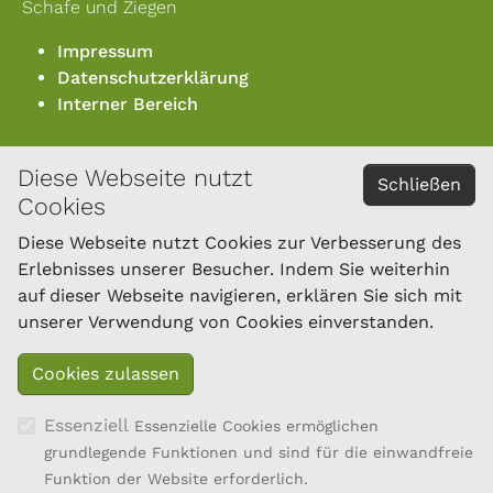
Schafe und Ziegen
Impressum
Datenschutzerklärung
Interner Bereich
Diese Webseite nutzt
KONTAKT
Schließen
Cookies
Österreichischer Bundesverband für Schafe und
Ziegen
Diese Webseite nutzt Cookies zur Verbesserung des
Dresdner Straße 89/B1/18
Erlebnisses unserer Besucher. Indem Sie weiterhin
1200 Wien
auf dieser Webseite navigieren, erklären Sie sich mit
Tel.: 01/334 17 21-40
unserer Verwendung von Cookies einverstanden.
office@oebsz.at
Essenziell
Essenzielle Cookies ermöglichen
grundlegende Funktionen und sind für die einwandfreie
Funktion der Website erforderlich.