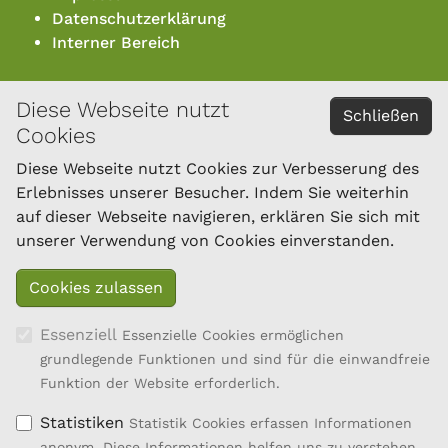
Datenschutzerklärung
Interner Bereich
Diese Webseite nutzt
KONTAKT
Schließen
Cookies
Österreichischer Bundesverband für Schafe und
Ziegen
Diese Webseite nutzt Cookies zur Verbesserung des
Dresdner Straße 89/B1/18
Erlebnisses unserer Besucher. Indem Sie weiterhin
1200 Wien
auf dieser Webseite navigieren, erklären Sie sich mit
Tel.: 01/334 17 21-40
unserer Verwendung von Cookies einverstanden.
office@oebsz.at
Essenziell
Essenzielle Cookies ermöglichen
grundlegende Funktionen und sind für die einwandfreie
Funktion der Website erforderlich.
Statistiken
Statistik Cookies erfassen Informationen
anonym. Diese Informationen helfen uns zu verstehen,