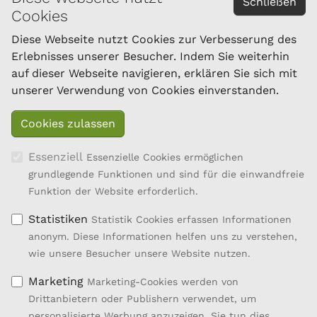
Schließen
Cookies
Österreichischer Bundesverband für Schafe und
Ziegen
Diese Webseite nutzt Cookies zur Verbesserung des
Dresdner Straße 89/B1/18
Erlebnisses unserer Besucher. Indem Sie weiterhin
1200 Wien
auf dieser Webseite navigieren, erklären Sie sich mit
Tel.: 01/334 17 21-40
unserer Verwendung von Cookies einverstanden.
office@oebsz.at
Essenziell
Essenzielle Cookies ermöglichen
grundlegende Funktionen und sind für die einwandfreie
Funktion der Website erforderlich.
Statistiken
Statistik Cookies erfassen Informationen
anonym. Diese Informationen helfen uns zu verstehen,
wie unsere Besucher unsere Website nutzen.
Marketing
Marketing-Cookies werden von
Drittanbietern oder Publishern verwendet, um
personalisierte Werbung anzuzeigen. Sie tun dies,