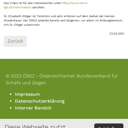
Das Video ist für alle Interessierten unter
https://www.stmk-
tgd.at/mehr/videos/
abrufbar.
Dr. Elisabeth Stöger ist Tierärtzin und sehr erfahren auf dem Gebiet der kleinen
Wiederkäuer. Der ÖBSZ arbeitet bereits seit längerem, vor allem im Bildungsbereich,
mit Dr. Stöger zusammen.
23.04.2021
Zurück
© 2023 ÖBSZ - Österreichischer Bundesverband für
Schafe und Ziegen
Impressum
Datenschutzerklärung
Interner Bereich
Diese Webseite nutzt
KONTAKT