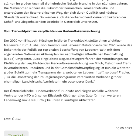
stärken im großen Ausmaß die heimische Nutztierbranche in den nächsten Jahren.
Die Maßnahmen sichern die Zukunft der heimischen Familienbetriebe und
unterstützen den österreichischen Weg, der sich durch Qualität und höchste
Standards auszeichnet. So werden auch die vorherrschend kleinen Strukturen der
Schaf- und Ziegenhaltenden Betriebe in Österreich unterstützt.
Vom Tierwohlpakt zur verpflichtenden Herkunftskennzeichnung
Der 2020 von Elisabeth Köstinger initiierte Tierwohlpakt stellte einen wichtigen
Meilenstein zum Ausbau von Tierwohl und Lebensmittelstandards dar. 2021 wurde das
Bekenntnis der Politik zur regionalen Beschaffung von Lebensmitteln mit dem
sogenannten Nationalen Aktionsplan zur nachhaltigen öffentlichen Beschaffung
(NaBe) umgesetzt. „Das eingeleitete Begutachtungsverfahren der Verordnungen zur
Einführung der verpflichtenden Herkunftskennzeichnung von Milch, Fleisch und Eiern
in verarbeiteten Produkten und in der Gemeinschaftsverpflegung ist nun ein weiterer
großer Schritt zu mehr Transparenz der angebotenen Lebensmittel“, so Josef Fradler.
„Für die Umsetzung der im Regierungsprogramm verankerten Vorhaben gilt der
ehemaligen Landwirtschaftsministerin ein besonderer Dank.“
Der Österreichische Bundesverband für Schafe und Ziegen und alle weiteren
Vertreter der NTÖ wünschen Elisabeth Köstinger alles Gute für ihren weiteren
Lebensweg sowie viel Erfolg bei ihren zukünftigen Aktivitäten.
Foto: ÖBSZ
10.05.2022