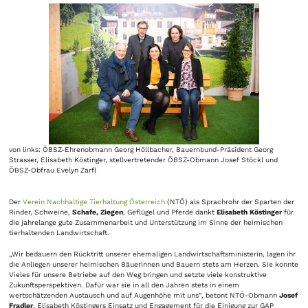
von links: ÖBSZ-Ehrenobmann Georg Höllbacher, Bauernbund-Präsident Georg
Strasser, Elisabeth Köstinger, stellvertretender ÖBSZ-Obmann Josef Stöckl und
ÖBSZ-Obfrau Evelyn Zarfl
Der
Verein Nachhaltige Tierhaltung Österreich
(NTÖ) als Sprachrohr der Sparten der
Rinder, Schweine,
Schafe, Ziegen
, Geflügel und Pferde dankt
Elisabeth Köstinger
für
die jahrelange gute Zusammenarbeit und Unterstützung im Sinne der heimischen
tierhaltenden Landwirtschaft.
„Wir bedauern den Rücktritt unserer ehemaligen Landwirtschaftsministerin, lagen ihr
die Anliegen unserer heimischen Bäuerinnen und Bauern stets am Herzen. Sie konnte
Vieles für unsere Betriebe auf den Weg bringen und setzte viele konstruktive
Zukunftsperspektiven. Dafür war sie in all den Jahren stets in einem
wertschätzenden Austausch und auf Augenhöhe mit uns“, betont NTÖ-Obmann
Josef
Fradler
. Elisabeth Köstingers Einsatz und Engagement für die Einigung zur GAP