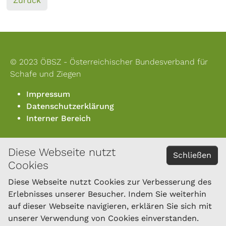
Zurück
© 2023 ÖBSZ - Österreichischer Bundesverband für
Schafe und Ziegen
Impressum
Datenschutzerklärung
Interner Bereich
Diese Webseite nutzt
KONTAKT
Schließen
Cookies
Österreichischer Bundesverband für Schafe und
Ziegen
Diese Webseite nutzt Cookies zur Verbesserung des
Dresdner Straße 89/B1/18
Erlebnisses unserer Besucher. Indem Sie weiterhin
1200 Wien
auf dieser Webseite navigieren, erklären Sie sich mit
Tel.: 01/334 17 21-40
unserer Verwendung von Cookies einverstanden.