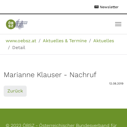
Zum
Newsletter
Hauptinhalt
springen
Sie sind hier:
www.oebsz.at
Aktuelles & Termine
Aktuelles
Detail
Marianne Klauser - Nachruf
12.08.2019
Zurück
© 2023 ÖBSZ - Österreichischer Bundesverband für