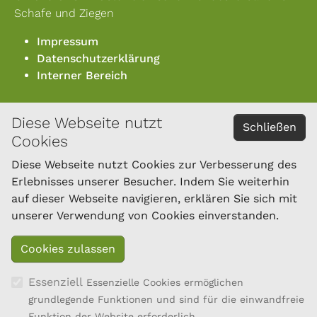
Schafe und Ziegen
Impressum
Datenschutzerklärung
Interner Bereich
Diese Webseite nutzt
KONTAKT
Schließen
Cookies
Österreichischer Bundesverband für Schafe und
Ziegen
Diese Webseite nutzt Cookies zur Verbesserung des
Dresdner Straße 89/B1/18
Erlebnisses unserer Besucher. Indem Sie weiterhin
1200 Wien
auf dieser Webseite navigieren, erklären Sie sich mit
Tel.: 01/334 17 21-40
unserer Verwendung von Cookies einverstanden.
office@oebsz.at
Essenziell
Essenzielle Cookies ermöglichen
grundlegende Funktionen und sind für die einwandfreie
Funktion der Website erforderlich.