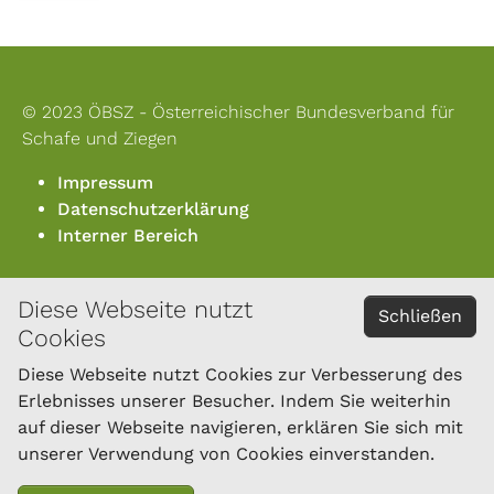
© 2023 ÖBSZ - Österreichischer Bundesverband für
Schafe und Ziegen
Impressum
Datenschutzerklärung
Interner Bereich
Diese Webseite nutzt
KONTAKT
Schließen
Cookies
Österreichischer Bundesverband für Schafe und
Ziegen
Diese Webseite nutzt Cookies zur Verbesserung des
Dresdner Straße 89/B1/18
Erlebnisses unserer Besucher. Indem Sie weiterhin
1200 Wien
auf dieser Webseite navigieren, erklären Sie sich mit
Tel.: 01/334 17 21-40
unserer Verwendung von Cookies einverstanden.
office@oebsz.at