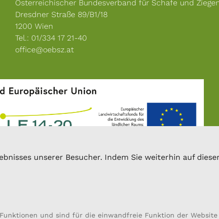
Österreichischer Bundesverband für Schafe und Ziege
Dresdner Straße 89/B1/18
1200 Wien
Tel.: 01/334 17 21-40
office@oebsz.at
bnisses unserer Besucher. Indem Sie weiterhin auf dieser 
Funktionen und sind für die einwandfreie Funktion der Website 