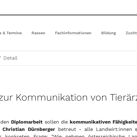
s & Termine
Rassen
Fachinformationen
Bildung
Zuch
Detail
zur Kommunikation von Tierär
nden
Diplomarbeit
sollen die
kommunikativen Fähigkeiten
. Christian Dürnberger
betreut - alle Landwirt:innen 
er konkreten Frage: "Wie nehmen österreichische Lan