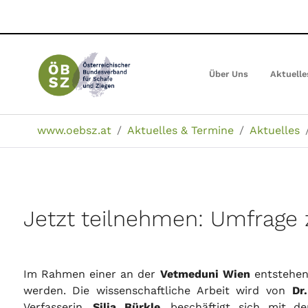
Zum
Hauptinhalt
springen
Über Uns
Aktuelle
Sie sind hier:
www.oebsz.at
Aktuelles & Termine
Aktuelles
Jetzt teilnehmen: Umfrage 
Im Rahmen einer an der
Vetmeduni Wien
entstehe
werden. Die wissenschaftliche Arbeit wird von
Dr
Verfasserin,
Silja Bürkle
, beschäftigt sich mit d