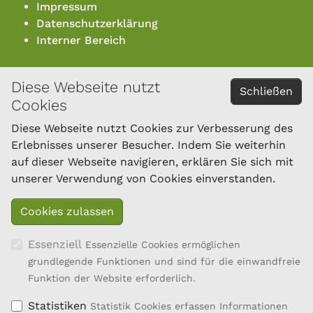
Impressum
Datenschutzerklärung
Interner Bereich
Diese Webseite nutzt
KONTAKT
Schließen
Cookies
Österreichischer Bundesverband für Schafe und
Ziegen
Diese Webseite nutzt Cookies zur Verbesserung des
Dresdner Straße 89/B1/18
Erlebnisses unserer Besucher. Indem Sie weiterhin
1200 Wien
auf dieser Webseite navigieren, erklären Sie sich mit
Tel.: 01/334 17 21-40
unserer Verwendung von Cookies einverstanden.
office@oebsz.at
Essenziell
Essenzielle Cookies ermöglichen
grundlegende Funktionen und sind für die einwandfreie
Funktion der Website erforderlich.
Statistiken
Statistik Cookies erfassen Informationen