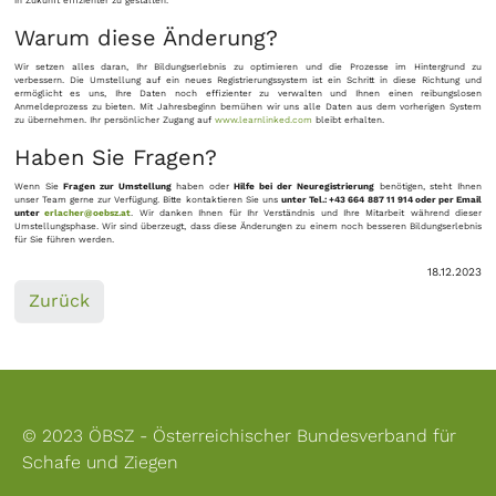
in Zukunft effizienter zu gestalten.
Warum diese Änderung?
Wir setzen alles daran, Ihr Bildungserlebnis zu optimieren und die Prozesse im Hintergrund zu
verbessern. Die Umstellung auf ein neues Registrierungssystem ist ein Schritt in diese Richtung und
ermöglicht es uns, Ihre Daten noch effizienter zu verwalten und Ihnen einen reibungslosen
Anmeldeprozess zu bieten. Mit Jahresbeginn bemühen wir uns alle Daten aus dem vorherigen System
zu übernehmen. Ihr persönlicher Zugang auf
www.learnlinked.com
bleibt erhalten.
Haben Sie Fragen?
Wenn Sie
Fragen zur Umstellung
haben oder
Hilfe bei der Neuregistrierung
benötigen, steht Ihnen
unser Team gerne zur Verfügung. Bitte kontaktieren Sie uns
unter Tel.: +43 664 887 11 914 oder per Email
unter
erlacher
@oebsz.at
. Wir danken Ihnen für Ihr Verständnis und Ihre Mitarbeit während dieser
Umstellungsphase. Wir sind überzeugt, dass diese Änderungen zu einem noch besseren Bildungserlebnis
für Sie führen werden.
18.12.2023
Zurück
© 2023 ÖBSZ - Österreichischer Bundesverband für
Schafe und Ziegen