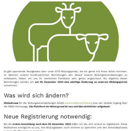
Es gibt spannende Neuigkeiten über unser NTÖ-Bildungsportal, die wir gerne mit Ihnen teilen möchten.
Im Rahmen unserer kontinuierlichen Bemühungen, den Ablauf unserer Bildungsveranstaltungen zu
verbessern, haben wir uns Ihr wertvolles Feedback sehr genau angeschaut. Als Ergebnis dieser
Bemühungen werden wir
am 20. Dezember 2023 eine wichtige Änderung an unserem Bildungsportal
vornehmen.
Was wird sich ändern?
Webadresse
für die Bildungsveranstaltungen bleibt
www.nutztier.at/bildung
bzw. der direkte Zugang über
die ÖBSZ-Homepage.
Die Plattform im Hintergrund ist neu und übersichtlicher aufgebaut.
Neue Registrierung notwendig:
Bei der
ersten Anmeldung nach dem 20. Dezember 2023
bitten wir Sie, sich erneut zu registrieren. Diese
Maßnahme ermöglicht es uns, Ihre Bildungsdaten noch sicherer zu speichern und den Anmeldeprozess