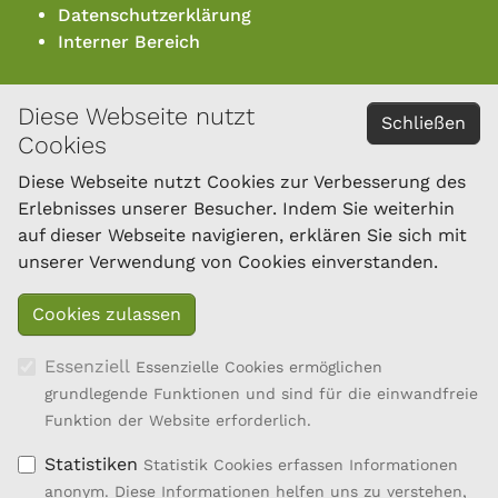
Datenschutzerklärung
Interner Bereich
Diese Webseite nutzt
KONTAKT
Schließen
Cookies
Österreichischer Bundesverband für Schafe und
Ziegen
Diese Webseite nutzt Cookies zur Verbesserung des
Dresdner Straße 89/B1/18
Erlebnisses unserer Besucher. Indem Sie weiterhin
1200 Wien
auf dieser Webseite navigieren, erklären Sie sich mit
Tel.: 01/334 17 21-40
unserer Verwendung von Cookies einverstanden.
office@oebsz.at
Essenziell
Essenzielle Cookies ermöglichen
grundlegende Funktionen und sind für die einwandfreie
Funktion der Website erforderlich.
Statistiken
Statistik Cookies erfassen Informationen
anonym. Diese Informationen helfen uns zu verstehen,