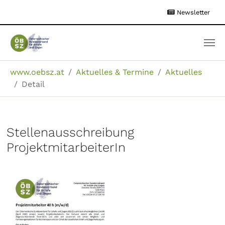
Zum
Newsletter
Hauptinhalt
springen
Sie sind hier:
www.oebsz.at
Aktuelles & Termine
Aktuelles
Detail
Stellenausschreibung
ProjektmitarbeiterIn