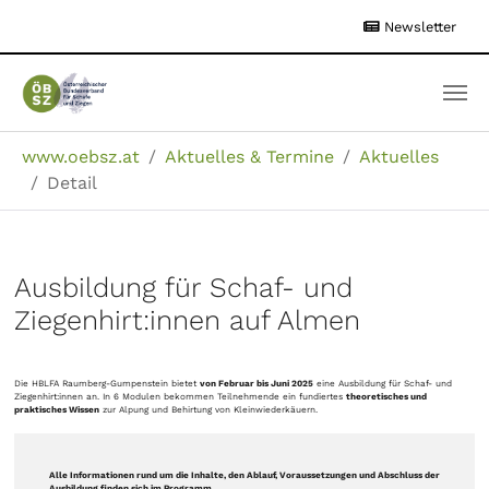
Zum
Newsletter
Hauptinhalt
springen
Sie sind hier:
www.oebsz.at
Aktuelles & Termine
Aktuelles
Detail
Ausbildung für Schaf- und
Ziegenhirt:innen auf Almen
Die HBLFA Raumberg-Gumpenstein bietet
von Februar bis Juni 2025
eine Ausbildung für Schaf- und
Ziegenhirt:innen an. In 6 Modulen bekommen Teilnehmende ein fundiertes
theoretisches und
praktisches Wissen
zur Alpung und Behirtung von Kleinwiederkäuern.
Alle Informationen rund um die Inhalte, den Ablauf, Voraussetzungen und Abschluss der
Ausbildung finden sich im Programm.