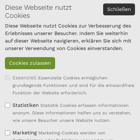
Diese Webseite nutzt
KONTAKT
Schließen
Cookies
Österreichischer Bundesverband für Schafe und
Ziegen
Diese Webseite nutzt Cookies zur Verbesserung des
Dresdner Straße 89/B1/18
Erlebnisses unserer Besucher. Indem Sie weiterhin
1200 Wien
auf dieser Webseite navigieren, erklären Sie sich mit
Tel.: 01/334 17 21-40
unserer Verwendung von Cookies einverstanden.
office@oebsz.at
Essenziell
Essenzielle Cookies ermöglichen
grundlegende Funktionen und sind für die einwandfreie
Funktion der Website erforderlich.
Statistiken
Statistik Cookies erfassen Informationen
anonym. Diese Informationen helfen uns zu verstehen,
wie unsere Besucher unsere Website nutzen.
Marketing
Marketing-Cookies werden von