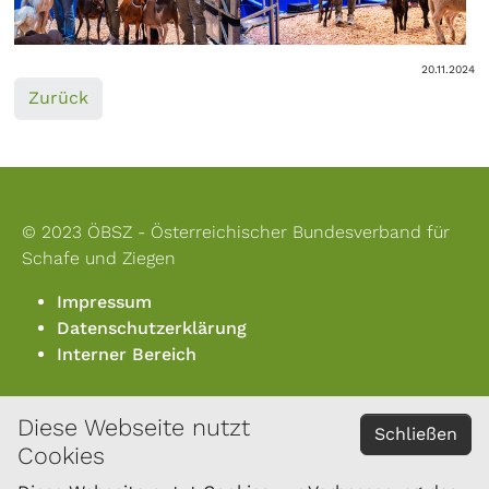
20.11.2024
Zurück
© 2023 ÖBSZ - Österreichischer Bundesverband für
Schafe und Ziegen
Impressum
Datenschutzerklärung
Interner Bereich
Diese Webseite nutzt
KONTAKT
Schließen
Cookies
Österreichischer Bundesverband für Schafe und
Ziegen