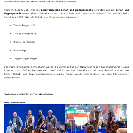
wurden einerseits am Stand sowie auf der Bühne präsentiert.
Auch in diesem Jahr war die
österreichische Schaf- und Ziegenbranche
vertreten um die
Schaf- und
Ziegengenetik
vorzustellen. Gemeinsam mit dem
Schaf- und Ziegenzuchtverband Tirol
wurden beim
Stand des ÖBSZ folgende
Schaf- und Ziegenrassen
präsentiert:
Tiroler Bergschafe
Tiroler Steinschafe
Braune Bergschafe
Saaneziegen
Toggenburger Ziegen
Der Publikumsmagnet schlechthin waren die Lämmer. Für den ÖBSZ war neben Geschäftsführer Roland
Taferner auch Obfrau Stellvertreter Josef Stöckl vor Ort. Gemeinsam mit dem Geschäftsführer des
Tiroler Schaf- und Ziegenzuchtverbandes Martin Prader wurde sich fachlich mit den Interessierten
ausgetauscht.
Quelle: Bericht RINDERZUCHT AUSTRIA/Kalcher
Fotos: Mathias Penn