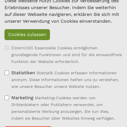
Diese Webseite nutzt Cookies zur Verbesserung des
Dresdner Straße 89/B1/18
Erlebnisses unserer Besucher. Indem Sie weiterhin
1200 Wien
auf dieser Webseite navigieren, erklären Sie sich mit
Tel.: 01/334 17 21-40
unserer Verwendung von Cookies einverstanden.
office@oebsz.at
Essenziell
Essenzielle Cookies ermöglichen
grundlegende Funktionen und sind für die einwandfreie
Funktion der Website erforderlich.
Statistiken
Statistik Cookies erfassen Informationen
anonym. Diese Informationen helfen uns zu verstehen,
wie unsere Besucher unsere Website nutzen.
Marketing
Marketing-Cookies werden von
Drittanbietern oder Publishern verwendet, um
personalisierte Werbung anzuzeigen. Sie tun dies,
Entwicklung des ländlichen Raums
indem sie Besucher über Websites hinweg verfolgen.