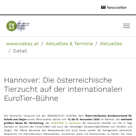
Zum
Newsletter
Hauptinhalt
springen
Sie sind hier:
www.oebsz.at
Aktuelles & Termine
Aktuelles
Detail
Hannover: Die österreichische
Tierzucht auf der internationalen
EuroTier-Bühne
Die heimische Tierzucht mit der RINDERZUCHT AUSTRIA, dem
Österreichischen Bundesverband für
Schafe und Ziegen
sowie Pferd Austria stellte vom
12. bis 15. November 2024
im Rahmen der
weltweit
größten Messe für Tierhaltung
, der
EUROTIER in Hannover,
die heimische Genetik vor. Die 5 Tage
standen im Zeichen des Fortschrittes und auch der vielseitigen Einsatzmöglichkeiten von Schafen und
Ziegen. Die offene Bauweise des Messestandes bot auch heuer wieder die Gelegenheit, zahlreiche
Gespräche mit internationalen Interessierten, Kund:innen sowie mit Partner:innen zu führen. Die Tiere