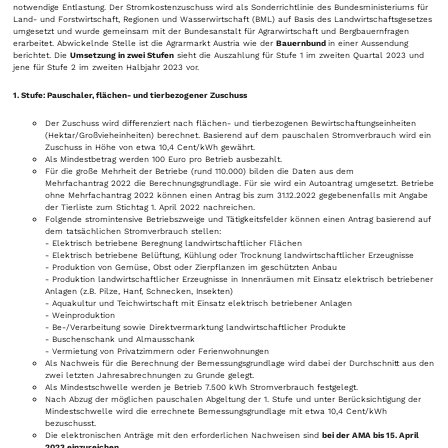
notwendige Entlastung. Der Stromkostenzuschuss wird als Sonderrichtlinie des Bundesministeriums für
Land- und Forstwirtschaft, Regionen und Wasserwirtschaft (BML) auf Basis des Landwirtschaftsgesetzes
umgesetzt und wurde gemeinsam mit der Bundesanstalt für Agrarwirtschaft und Bergbauernfragen
erarbeitet. Abwickelnde Stelle ist die Agrarmarkt Austria wie der
Bauernbund
in einer Aussendung
berichtet. Die
Umsetzung in zwei Stufen
sieht die Auszahlung für Stufe 1 im zweiten Quartal 2023 und
jene für Stufe 2 im zweiten Halbjahr 2023 vor.
1. Stufe: Pauschaler, flächen- und tierbezogener Zuschuss
Der Zuschuss wird differenziert nach flächen- und tierbezogenen Bewirtschaftungseinheiten
(Hektar/Großvieheinheiten) berechnet. Basierend auf dem pauschalen Stromverbrauch wird ein
Zuschuss in Höhe von etwa 10,4 Cent/kWh gewährt.
Als Mindestbetrag werden 100 Euro pro Betrieb ausbezahlt.
Für die große Mehrheit der Betriebe (rund 110.000) bilden die Daten aus dem
Mehrfachantrag 2022 die Berechnungsgrundlage. Für sie wird ein Autoantrag umgesetzt. Betriebe
ohne Mehrfachantrag 2022 können einen Antrag bis zum 31.12.2022 gegebenenfalls mit Angabe
der Tierliste zum Stichtag 1. April 2022 nachreichen.
Folgende stromintensive Betriebszweige und Tätigkeitsfelder können einen Antrag basierend auf
dem tatsächlichen Stromverbrauch stellen:
- Elektrisch betriebene Beregnung landwirtschaftlicher Flächen
- Elektrisch betriebene Belüftung, Kühlung oder Trocknung landwirtschaftlicher Erzeugnisse
- Produktion von Gemüse, Obst oder Zierpflanzen im geschützten Anbau
- Produktion landwirtschaftlicher Erzeugnisse in Innenräumen mit Einsatz elektrisch betriebener
Anlagen (z.B. Pilze, Hanf, Schnecken, Insekten)
- Aquakultur und Teichwirtschaft mit Einsatz elektrisch betriebener Anlagen
- Weinproduktion
- Be-/Verarbeitung sowie Direktvermarktung landwirtschaftlicher Produkte
- Buschenschank und Almausschank
- Vermietung von Privatzimmern oder Ferienwohnungen
Als Nachweis für die Berechnung der Bemessungsgrundlage wird dabei der Durchschnitt aus den
zwei letzten Jahresabrechnungen zu Grunde gelegt.
Als Mindestschwelle werden je Betrieb 7.500 kWh Stromverbrauch festgelegt.
Nach Abzug der möglichen pauschalen Abgeltung der 1. Stufe und unter Berücksichtigung der
Mindestschwelle wird die errechnete Bemessungsgrundlage mit etwa 10,4 Cent/kWh
bezuschusst.
Die elektronischen Anträge mit den erforderlichen Nachweisen sind
bei der AMA bis 15. April
2023 einzureichen
.