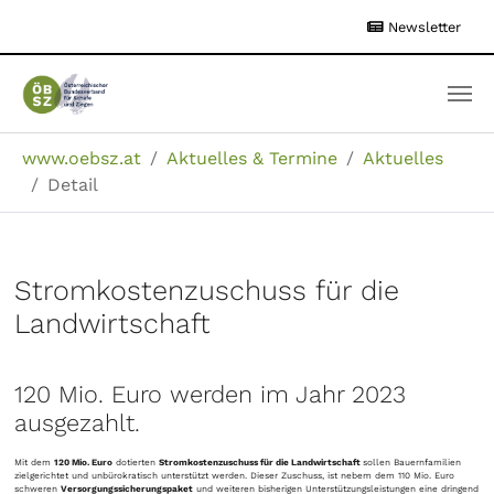
Zum
Newsletter
Hauptinhalt
springen
Sie sind hier:
www.oebsz.at
Aktuelles & Termine
Aktuelles
Detail
Stromkostenzuschuss für die
Landwirtschaft
120 Mio. Euro werden im Jahr 2023
ausgezahlt.
Mit dem
120 Mio. Euro
dotierten
Stromkostenzuschuss für die Landwirtschaft
sollen Bauernfamilien
zielgerichtet und unbürokratisch unterstützt werden. Dieser Zuschuss, ist nebem dem 110 Mio. Euro
schweren
Versorgungssicherungspaket
und weiteren bisherigen Unterstützungsleistungen eine dringend