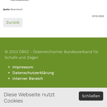
Quelle:
Bauernbund
01.12.2022
Zurück
© 2023 ÖBSZ - Österreichischer Bundesverband für
Schafe und Ziegen
Impressum
Datenschutzerklärung
Interner Bereich
Diese Webseite nutzt
KONTAKT
Schließen
Cookies
Österreichischer Bundesverband für Schafe und