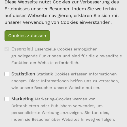
Ziegen
Diese Webseite nutzt Cookies zur Verbesserung des
Dresdner Straße 89/B1/18
Erlebnisses unserer Besucher. Indem Sie weiterhin
1200 Wien
auf dieser Webseite navigieren, erklären Sie sich mit
Tel.: 01/334 17 21-40
unserer Verwendung von Cookies einverstanden.
office@oebsz.at
Essenziell
Essenzielle Cookies ermöglichen
grundlegende Funktionen und sind für die einwandfreie
Funktion der Website erforderlich.
Statistiken
Statistik Cookies erfassen Informationen
anonym. Diese Informationen helfen uns zu verstehen,
wie unsere Besucher unsere Website nutzen.
Marketing
Marketing-Cookies werden von
Drittanbietern oder Publishern verwendet, um
personalisierte Werbung anzuzeigen. Sie tun dies,
Entwicklung des ländlichen Raums
indem sie Besucher über Websites hinweg verfolgen.