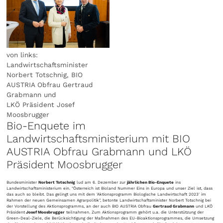
von links:
Landwirtschaftsminister
Norbert Totschnig, BIO
AUSTRIA Obfrau Gertraud
Grabmann und
LKÖ Präsident Josef
Moosbrugger
Bio-Enquete im
Landwirtschaftsministerium mit BIO
AUSTRIA Obfrau Grabmann und LKÖ
Präsident Moosbrugger
Bundesminister
Norbert Totschnig
lud am 6. Dezember zur
jährlichen Bio-Enquete
ins
Landwirtschaftsministerium ein. "Österreich ist Bioland Nummer Eins in Europa und unser Ziel ist, dass
das auch so bleibt. Das gelingt uns mit dem 'Aktionsprogramm Biologische Landwirtschaft 2023' im
Rahmen der neuen Gemeinsamen Agrarpolitik", betonte Landwirtschaftsminister Norbert Totschnig bei
der Vorstellung des Aktionsprogramms, an der auch BIO AUSTRIA Obfrau
Gertraud Grabmann
und LKÖ
Präsident
Josef Moosbrugger
teilnahmen. Zum Aktionsprogramm gehört u.a. die Unterstützung der
Green-Deal-Ziele, die Berücksichtigung der Maßnahmen des EU-Bioaktionsprogrammes, die Umsetzung