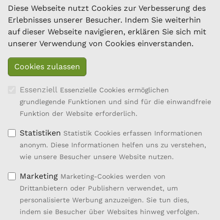
Ziegen
Diese Webseite nutzt Cookies zur Verbesserung des
Dresdner Straße 89/B1/18
Erlebnisses unserer Besucher. Indem Sie weiterhin
1200 Wien
auf dieser Webseite navigieren, erklären Sie sich mit
Tel.: 01/334 17 21-40
unserer Verwendung von Cookies einverstanden.
office@oebsz.at
Essenziell
Essenzielle Cookies ermöglichen
grundlegende Funktionen und sind für die einwandfreie
Funktion der Website erforderlich.
Statistiken
Statistik Cookies erfassen Informationen
anonym. Diese Informationen helfen uns zu verstehen,
wie unsere Besucher unsere Website nutzen.
Marketing
Marketing-Cookies werden von
Drittanbietern oder Publishern verwendet, um
personalisierte Werbung anzuzeigen. Sie tun dies,
Entwicklung des ländlichen Raums
indem sie Besucher über Websites hinweg verfolgen.