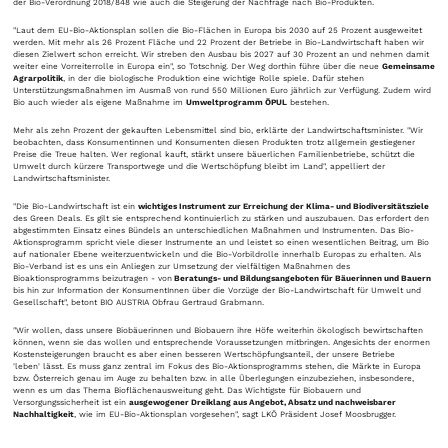
der Bio-Verordnung 2018/848 wie auch die Steigerung der Nachfrage nach Bio-Produkten.
"Laut dem EU-Bio-Aktionsplan sollen die Bio-Flächen in Europa bis 2030 auf 25 Prozent ausgeweitet
werden. Mit mehr als 26 Prozent Fläche und 22 Prozent der Betriebe in Bio-Landwirtschaft haben wir
diesen Zielwert schon erreicht. Wir streben den Ausbau bis 2027 auf 30 Prozent an und nehmen damit
weiter eine Vorreiterrolle in Europa ein", so Totschnig. Der Weg dorthin führe über die neue
Gemeinsame
Agrarpolitik
, in der die biologische Produktion eine wichtige Rolle spiele. Dafür stehen
Unterstützungsmaßnahmen im Ausmaß von rund 550 Millionen Euro jährlich zur Verfügung. Zudem wird
Bio auch wieder als eigene Maßnahme im
Umweltprogramm ÖPUL
bestehen.
Mehr als zehn Prozent der gekauften Lebensmittel sind bio, erklärte der Landwirtschaftsminister. "Wir
beobachten, dass Konsumentinnen und Konsumenten diesen Produkten trotz allgemein gestiegener
Preise die Treue halten. Wer regional kauft, stärkt unsere bäuerlichen Familienbetriebe, schützt die
Umwelt durch kürzere Transportwege und die Wertschöpfung bleibt im Land", appelliert der
Landwirtschaftsminister.
"Die Bio-Landwirtschaft ist ein
wichtiges Instrument zur Erreichung der Klima- und Biodiversitätsziele
des Green Deals. Es gilt sie entsprechend kontinuierlich zu stärken und auszubauen. Das erfordert den
abgestimmten Einsatz eines Bündels an unterschiedlichen Maßnahmen und Instrumenten. Das Bio-
Aktionsprogramm spricht viele dieser Instrumente an und leistet so einen wesentlichen Beitrag, um Bio
auf nationaler Ebene weiterzuentwickeln und die Bio-Vorbildrolle innerhalb Europas zu erhalten. Als
Bio-Verband ist es uns ein Anliegen zur Umsetzung der vielfältigen Maßnahmen des
Bioaktionsprogramms beizutragen - von
Beratungs- und Bildungsangeboten für Bäuerinnen und Bauern
bis hin zur Information der KonsumentInnen über die Vorzüge der Bio-Landwirtschaft für Umwelt und
Gesellschaft", betont BIO AUSTRIA Obfrau Gertraud Grabmann.
"Wir wollen, dass unsere Biobäuerinnen und Biobauern ihre Höfe weiterhin ökologisch bewirtschaften
können, wenn sie das wollen und entsprechende Voraussetzungen mitbringen. Angesichts der enormen
Kostensteigerungen braucht es aber einen besseren Wertschöpfungsanteil, der unsere Betriebe
'leben' lässt. Es muss ganz zentral im Fokus des Bio-Aktionsprogramms stehen, die Märkte in Europa
bzw. Österreich genau im Auge zu behalten bzw. in alle Überlegungen einzubeziehen, insbesondere,
wenn es um das Thema Bioflächenausweitung geht. Das Wichtigste für Biobauern und
Versorgungssicherheit ist ein
ausgewogener Dreiklang aus Angebot, Absatz und nachweisbarer
Nachhaltigkeit
, wie im EU-Bio-Aktionsplan vorgesehen", sagt LKÖ Präsident Josef Moosbrugger.