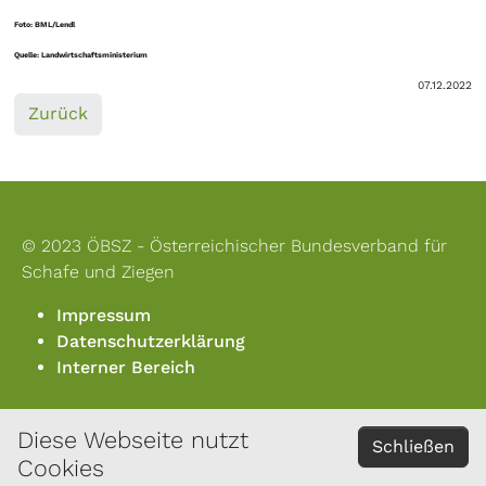
Foto: BML/Lendl
Quelle: Landwirtschaftsministerium
07.12.2022
Zurück
© 2023 ÖBSZ - Österreichischer Bundesverband für
Schafe und Ziegen
Impressum
Datenschutzerklärung
Interner Bereich
Diese Webseite nutzt
KONTAKT
Schließen
Cookies
Österreichischer Bundesverband für Schafe und