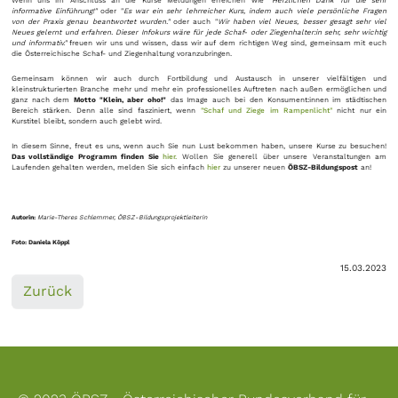
Wenn uns im Anschluss an die Kurse Meldungen erreichen wie "
Herzlichen Dank für die sehr
informative Einführung!"
oder "
Es war ein sehr lehrreicher Kurs, indem auch viele persönliche Fragen
von der Praxis genau beantwortet wurden."
oder auch "
Wir haben viel Neues, besser gesagt sehr viel
Neues gelernt und erfahren. Dieser Infokurs wäre für jede Schaf- oder Ziegenhalter:in sehr, sehr wichtig
und informativ."
freuen wir uns und wissen, dass wir auf dem richtigen Weg sind, gemeinsam mit euch
die Österreichische Schaf- und Ziegenhaltung voranzubringen.
Gemeinsam können wir auch durch Fortbildung und Austausch in unserer vielfältigen und
kleinstrukturierten Branche mehr und mehr ein professionelles Auftreten nach außen ermöglichen und
ganz nach dem
Motto "Klein, aber oho!"
das Image auch bei den Konsument:innen im städtischen
Bereich stärken. Denn alle sind fasziniert, wenn
"Schaf und Ziege im Rampenlicht"
nicht nur ein
Kurstitel bleibt, sondern auch gelebt wird.
In diesem Sinne, freut es uns, wenn auch Sie nun Lust bekommen haben, unsere Kurse zu besuchen!
Das vollständige Programm finden Sie
hier.
Wollen Sie generell über unsere Veranstaltungen am
Laufenden gehalten werden, melden Sie sich einfach
hier
zu unserer neuen
ÖBSZ-Bildungspost
an!
Autorin:
Marie-Theres Schlemmer, ÖBSZ-Bildungsprojektleiterin
Foto: Daniela Köppl
15.03.2023
Zurück