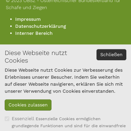
© 2023 ÖBSZ - Österreichischer Bundesverband für
Schafe und Ziegen
Impressum
Datenschutzerklärung
Interner Bereich
Diese Webseite nutzt
KONTAKT
Schließen
Cookies
Österreichischer Bundesverband für Schafe und
Ziegen
Diese Webseite nutzt Cookies zur Verbesserung des
Dresdner Straße 89/B1/18
Erlebnisses unserer Besucher. Indem Sie weiterhin
1200 Wien
auf dieser Webseite navigieren, erklären Sie sich mit
Tel.: 01/334 17 21-40
unserer Verwendung von Cookies einverstanden.
office@oebsz.at
Essenziell
Essenzielle Cookies ermöglichen
grundlegende Funktionen und sind für die einwandfreie