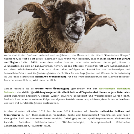
Wenn man in der Großstadt arbeitet und umgeben ist von Menschen, die einem "klassischen Bürojob"
nachgehen, so löst es oft große Faszination aus, wenn man berichtet, dass man
im Namen der Schafe
und Ziegen
arbeitet. Erklärt man dann weiter, dass es dabei unter anderem darum geht, Kurse zu
veranstalten, die sich an Landwirt:innen richten, ist das Interesse meist groß. Oft wird Außenstehenden
erst dann stückchenweise klar, was hinter einer erfolgreichen Produktion von hochwertigen und
heimischen Schaf- und Ziegenerzeugnissen steht. Was für ein Engagement und Wissen dafür notwendig
ist und dass klarerweise
konstante Weiterbildung
für eine Professionalisierung der Kleinwiederkäuer-
Branche wesentlich ist, wird dann deutlich.
Gerade deshalb ist es
unsere volle Überzeugung
gemeinsam mit der
Nachhaltigen Tierhaltung
Österreich
ein
vielfältiges Bildungsangebot für alle Schaf- und Ziegenlandwirt:innen in ganz Österreich
leicht zugänglich anzubieten, sodass Wissen erweitert, aktualisiert und weitergegeben werden kann.
Dadurch kann man in weiterer Folge am eigenen Betrieb Neues ausprobieren, Gewohntes reflektieren
und sich mit Berufskolleg:innen austauschen.
In den Monaten Oktober 2022 bis Februar 2023 konnten wir bereits
zahlreiche Online- und
Präsenzkurse
zu den Themenblöcken Produktion, Zucht und Tiergesundheit veranstalten und haben
eine große Zahl an Interessent:innen erreicht. Dabei ging es um Qualitätsprogramme, züchterische
Aspekte, Parasiten, Milchschafrassen, EDV-Anwendungen, Klauengesundheit, Schafschur,
Generhaltungsrassen, Hausmittel u.v.m.