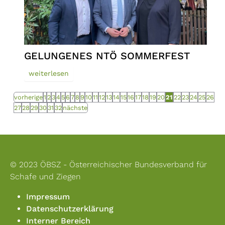
GELUNGENES NTÖ SOMMERFEST
weiterlesen
vorherige
1
2
3
4
5
6
7
8
9
10
11
12
13
14
15
16
17
18
19
20
21
22
23
24
25
26
27
28
29
30
31
32
nächste
© 2023 ÖBSZ - Österreichischer Bundesverband für
Schafe und Ziegen
Impressum
Datenschutzerklärung
Interner Bereich