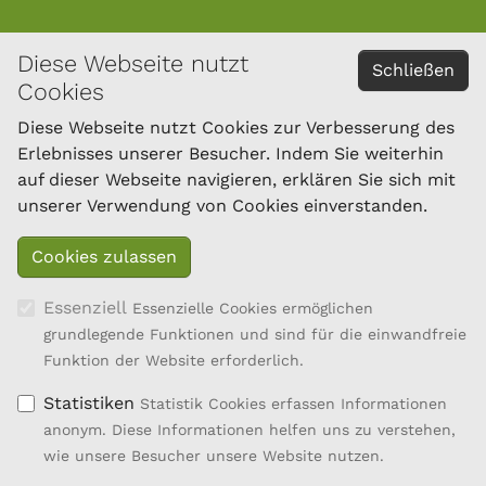
Diese Webseite nutzt
KONTAKT
Schließen
Cookies
Österreichischer Bundesverband für Schafe und
Ziegen
Diese Webseite nutzt Cookies zur Verbesserung des
Dresdner Straße 89/B1/18
Erlebnisses unserer Besucher. Indem Sie weiterhin
1200 Wien
auf dieser Webseite navigieren, erklären Sie sich mit
Tel.: 01/334 17 21-40
unserer Verwendung von Cookies einverstanden.
office@oebsz.at
Essenziell
Essenzielle Cookies ermöglichen
grundlegende Funktionen und sind für die einwandfreie
Funktion der Website erforderlich.
Statistiken
Statistik Cookies erfassen Informationen
anonym. Diese Informationen helfen uns zu verstehen,
wie unsere Besucher unsere Website nutzen.