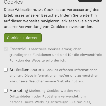
Cookies
Österreichischer Bundesverband für Schafe und
Ziegen
Diese Webseite nutzt Cookies zur Verbesserung des
Dresdner Straße 89/B1/18
Erlebnisses unserer Besucher. Indem Sie weiterhin
1200 Wien
auf dieser Webseite navigieren, erklären Sie sich mit
Tel.: 01/334 17 21-40
unserer Verwendung von Cookies einverstanden.
office@oebsz.at
Essenziell
Essenzielle Cookies ermöglichen
grundlegende Funktionen und sind für die einwandfreie
Funktion der Website erforderlich.
Statistiken
Statistik Cookies erfassen Informationen
anonym. Diese Informationen helfen uns zu verstehen,
wie unsere Besucher unsere Website nutzen.
Marketing
Marketing-Cookies werden von
Drittanbietern oder Publishern verwendet, um
personalisierte Werbung anzuzeigen. Sie tun dies,