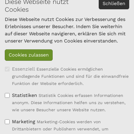
Diese Webseite nutzt
KONTAKT
Schließen
Cookies
Österreichischer Bundesverband für Schafe und
Ziegen
Diese Webseite nutzt Cookies zur Verbesserung des
Dresdner Straße 89/B1/18
Erlebnisses unserer Besucher. Indem Sie weiterhin
1200 Wien
auf dieser Webseite navigieren, erklären Sie sich mit
Tel.: 01/334 17 21-40
unserer Verwendung von Cookies einverstanden.
office@oebsz.at
Essenziell
Essenzielle Cookies ermöglichen
grundlegende Funktionen und sind für die einwandfreie
Funktion der Website erforderlich.
Statistiken
Statistik Cookies erfassen Informationen
anonym. Diese Informationen helfen uns zu verstehen,
wie unsere Besucher unsere Website nutzen.
Marketing
Marketing-Cookies werden von
Drittanbietern oder Publishern verwendet, um