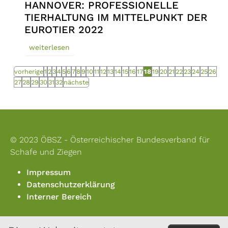
HANNOVER: PROFESSIONELLE
TIERHALTUNG IM MITTELPUNKT DER
EUROTIER 2022
weiterlesen
vorherige
1
2
3
4
5
6
7
8
9
10
11
12
13
14
15
16
17
18
19
20
21
22
23
24
25
26
27
28
29
30
31
32
nächste
© 2023 ÖBSZ - Österreichischer Bundesverband für
Schafe und Ziegen
Impressum
Datenschutzerklärung
Interner Bereich