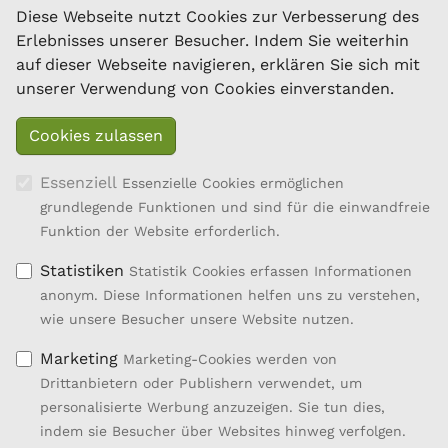
Ziegen
Diese Webseite nutzt Cookies zur Verbesserung des
Dresdner Straße 89/B1/18
Erlebnisses unserer Besucher. Indem Sie weiterhin
1200 Wien
auf dieser Webseite navigieren, erklären Sie sich mit
Tel.: 01/334 17 21-40
unserer Verwendung von Cookies einverstanden.
office@oebsz.at
Essenziell
Essenzielle Cookies ermöglichen
grundlegende Funktionen und sind für die einwandfreie
Funktion der Website erforderlich.
Statistiken
Statistik Cookies erfassen Informationen
anonym. Diese Informationen helfen uns zu verstehen,
wie unsere Besucher unsere Website nutzen.
Marketing
Marketing-Cookies werden von
Drittanbietern oder Publishern verwendet, um
personalisierte Werbung anzuzeigen. Sie tun dies,
Entwicklung des ländlichen Raums
indem sie Besucher über Websites hinweg verfolgen.