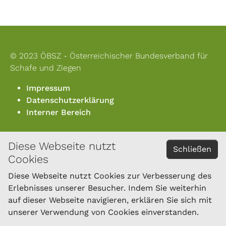
© 2023 ÖBSZ - Österreichischer Bundesverband für
Schafe und Ziegen
Impressum
Datenschutzerklärung
Interner Bereich
Diese Webseite nutzt
KONTAKT
Schließen
Cookies
Österreichischer Bundesverband für Schafe und
Ziegen
Diese Webseite nutzt Cookies zur Verbesserung des
Dresdner Straße 89/B1/18
Erlebnisses unserer Besucher. Indem Sie weiterhin
1200 Wien
auf dieser Webseite navigieren, erklären Sie sich mit
Tel.: 01/334 17 21-40
unserer Verwendung von Cookies einverstanden.
office@oebsz.at