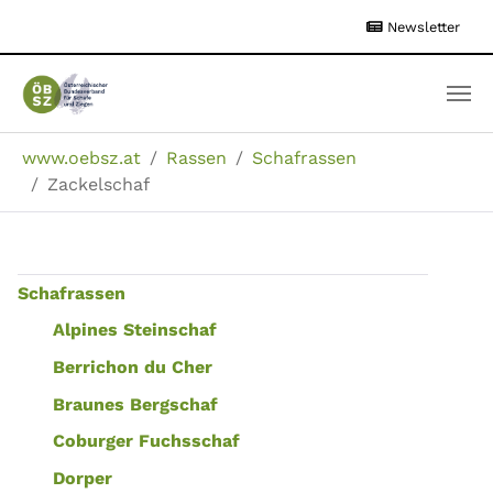
Zum
Newsletter
Hauptinhalt
springen
Sie sind hier:
www.oebsz.at
Rassen
Schafrassen
Zackelschaf
Schafrassen
Alpines Steinschaf
Berrichon du Cher
Braunes Bergschaf
Coburger Fuchsschaf
Dorper