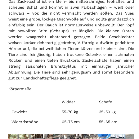
Das Zackelschaf ist ein klein- bis mittelrahmiges, lebhaftes und
scheues Schaf und kommt in zwei Farbschlägen – weiß oder
schwarz – vor, die nicht vermischt werden sollen. Das Vlies
weist eine grobe, lockige Mischwolle auf und sollte grundsätzlich
einfärbig sein. Der Bauch ist normalerweise unbewollt. Der Kopf
mit bewollter Stirn (Schaupe) ist länglich. Die kleinen Ohren
werden waagrecht abstehend getragen. Beide Geschlechter
weisen korkenzieherartig gedrehte, V-förmig aufwärts gerichtete
Hörner auf, die bei weiblichen Tieren kürzer und kleiner sind. Die
Tiere sind feingliedrig, haben trockene Gelenke, einen schmalen
Rücken und einen tiefen Brustkorb. Zackelschafe haben einen
streng saisonalen Brunstzyklus mit einmaliger jährlicher
Ablammung. Die Tiere sind sehr genügsam und somit besonders
gut zur Landschaftspflege geeignet.
Körpermaße:
Widder
Schafe
Gewicht
55-70 kg
35-50 kg
Widerristhöhe
65-75 cm
55-65 cm